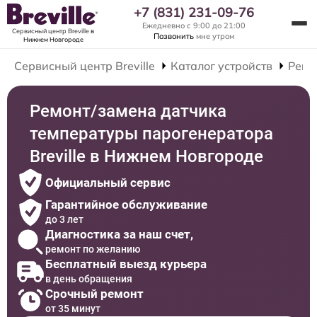
+7 (831) 231-09-76
Ежедневно с 9:00 до 21:00
Сервисный центр Breville
в
Позвонить
мне утром
Нижнем Новгороде
Сервисный центр Breville
Каталог устройств
Ремо
Ремонт/замена датчика
температуры парогенератора
Breville в Нижнем Новгороде
Официальный сервис
Гарантийное обслуживание
до 3 лет
Диагностика за наш счет,
ремонт по желанию
Бесплатный выезд курьера
в день обращения
Срочный ремонт
от 35 минут