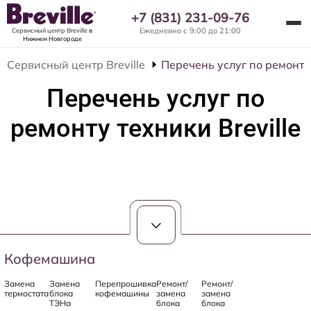
+7 (831) 231-09-76
Ежедневно с 9:00 до 21:00
Сервисный центр Breville
в
Нижнем Новгороде
Сервисный центр Breville
Перечень услуг по ремонту 
Перечень услуг по
ремонту техники Breville
Кофемашина
Замена
Замена
Перепрошивка
Ремонт/
Ремонт/
термостата
блока
кофемашины
замена
замена
ТЭНа
блока
блока