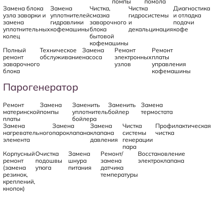
помпы
помола
Замена блока
Замена
Чистка,
Чистка
Диагностика
узла заварки и
уплотнителей
смазка
гидросистемы
и отладка
замена
гидравлики
заварочного
и
подачи
уплотнительных
кофемашины
блока
декальцинация
кофе
колец
бытовой
кофемашины
Полный
Техническое
Замена
Ремонт
Ремонт
ремонт
обслуживание
насоса
электронных
платы
заварочного
узлов
управления
блока
кофемашины
Парогенератор
Ремонт
Замена
Заменить
Заменить
Замена
материнской
помпы
уплотнитель
бойлер
термостата
платы
бойлера
Замена
Замена
Замена
Чистка
Профилактическая
нагревательного
пароклапана
клапана
системы
чистка
элемента
давления
генерации
пара
Корпусный
Очистка
Замена
Ремонт/
Восстановление
ремонт
подошвы
шнура
замена
электроклапана
(замена
утюга
питания
датчика
резинок,
температуры
креплений,
кнопок)